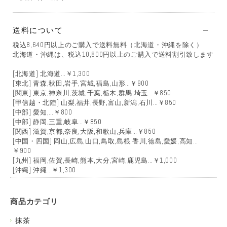
送料について
税込8,640円以上のご購入で送料無料（北海道・沖縄を除く）
北海道・沖縄は、税込10,800円以上のご購入で送料割引致します
[北海道] 北海道…￥1,300
[東北] 青森,秋田,岩手,宮城,福島,山形…￥900
[関東] 東京,神奈川,茨城,千葉,栃木,群馬,埼玉…￥850
[甲信越・北陸] 山梨,福井,長野,富山,新潟,石川…￥850
[中部] 愛知,…￥800
[中部] 静岡,三重,岐阜…￥850
[関西] 滋賀,京都,奈良,大阪,和歌山,兵庫…￥850
[中国・四国] 岡山,広島,山口,鳥取,島根,香川,徳島,愛媛,高知…
￥900
[九州] 福岡,佐賀,長崎,熊本,大分,宮崎,鹿児島…￥1,000
[沖縄] 沖縄…￥1,300
商品カテゴリ
抹茶