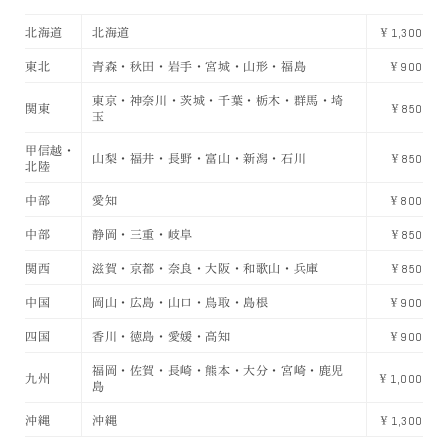
北海道
北海道
￥1,300
東北
青森・秋田・岩手・宮城・山形・福島
￥900
東京・神奈川・茨城・千葉・栃木・群馬・埼
関東
￥850
玉
甲信越・
山梨・福井・長野・富山・新潟・石川
￥850
北陸
中部
愛知
￥800
中部
静岡・三重・岐阜
￥850
関西
滋賀・京都・奈良・大阪・和歌山・兵庫
￥850
中国
岡山・広島・山口・鳥取・島根
￥900
四国
香川・徳島・愛媛・高知
￥900
福岡・佐賀・長崎・熊本・大分・宮崎・鹿児
九州
￥1,000
島
沖縄
沖縄
￥1,300