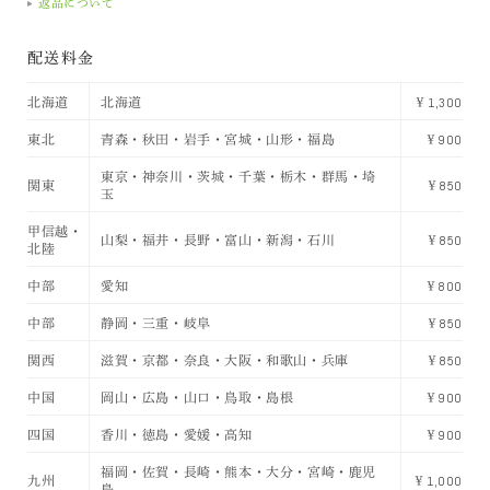
返品について
配送料金
北海道
北海道
￥1,300
東北
青森・秋田・岩手・宮城・山形・福島
￥900
東京・神奈川・茨城・千葉・栃木・群馬・埼
関東
￥850
玉
甲信越・
山梨・福井・長野・富山・新潟・石川
￥850
北陸
中部
愛知
￥800
中部
静岡・三重・岐阜
￥850
関西
滋賀・京都・奈良・大阪・和歌山・兵庫
￥850
中国
岡山・広島・山口・鳥取・島根
￥900
四国
香川・徳島・愛媛・高知
￥900
福岡・佐賀・長崎・熊本・大分・宮崎・鹿児
九州
￥1,000