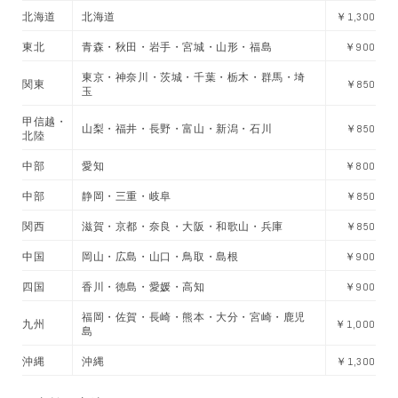
北海道
北海道
￥1,300
東北
青森・秋田・岩手・宮城・山形・福島
￥900
東京・神奈川・茨城・千葉・栃木・群馬・埼
関東
￥850
玉
甲信越・
山梨・福井・長野・富山・新潟・石川
￥850
北陸
中部
愛知
￥800
中部
静岡・三重・岐阜
￥850
関西
滋賀・京都・奈良・大阪・和歌山・兵庫
￥850
中国
岡山・広島・山口・鳥取・島根
￥900
四国
香川・徳島・愛媛・高知
￥900
福岡・佐賀・長崎・熊本・大分・宮崎・鹿児
九州
￥1,000
島
沖縄
沖縄
￥1,300